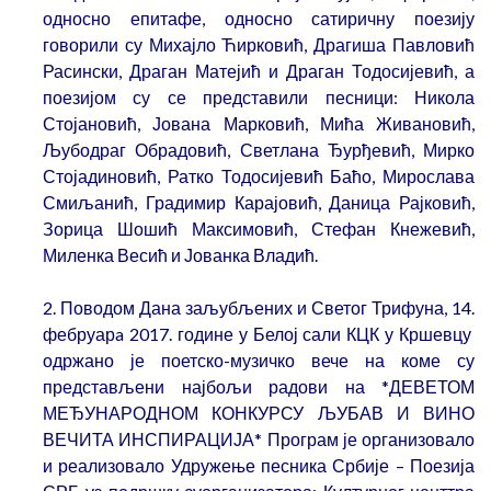
односно епитафе, односно сатиричну поезију
говорили су Михајло Ћирковић, Драгиша Павловић
Расински, Драган Матејић и Драган Тодосијевић, а
поезијом су се представили песници: Никола
Стојановић, Јована Марковић, Мића Живановић,
Љубодраг Обрадовић, Светлана Ђурђевић, Мирко
Стојадиновић, Ратко Тодосијевић Баћо, Мирослава
Смиљанић, Градимир Карајовић, Даница Рајковић,
Зорица Шошић Максимовић, Стефан Кнежевић,
Миленка Весић и Јованка Владић.
2. Поводом Дана заљубљених и Светог Трифуна, 14.
фебруарa 2017. године у Белој сали КЦК у Кршевцу
одржано је поетско-музичко вече на коме су
представљени најбољи радови на *ДЕВЕТОМ
МЕЂУНАРОДНОМ КОНКУРСУ ЉУБАВ И ВИНО
ВЕЧИТА ИНСПИРАЦИЈА* Програм је организовало
и реализовало Удружење песника Србије – Поезија