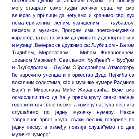
посебном душом истанчаним слухом, јер поезију
могу стварати само људи великог срца, ми смо
вечерас у прилици да негујемо и хранимо свој дух
нематеријалним, лепим, узвишеним – љубављу,
песмом и музиком. Програм има поетско-музички
карактер, па вас позивам да уживате у дивној поезији
и музици. Вечерас се дружимо са: Љубишом – Батом
Ђидићем, Мирославом – Мићом Живановићем,
Јованом Марковић, Светланом Ђурђевић – Ђурђом
и Љубодрагом – Љубом Обрадовићем. Атмосферу
ће нарочито улепшати и оркестар Дуце Пејчића са
вокалним солистима, као и музичке нумере Радмиле
Бајић и Мирослава Миће Живановића. Вече смо
осмислили тако да ће у првом кругу сваки песник
говорити три своје песме, а између наступа песника
слушаћемо по једну музичку нумеру. Након
завршеног првог круга, сваки песник говориће по
једну песму, а између поезије слушаћемо по две
музичке нумере.“