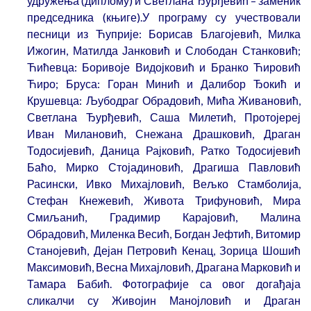
удружења (диплому) и Светлана Ђурђевић – заменик
председника (књиге).У програму су учествовали
песници из Ћуприје: Борисав Благојевић, Милка
Ижогин, Матилда Јанковић и Слободан Станковић;
Ћићевца: Боривоје Видојковић и Бранко Ћировић
Ћиро; Бруса: Горан Минић и Далибор Ђокић и
Крушевца: Љубодраг Обрадовић, Мића Живановић,
Светлана Ђурђевић, Саша Милетић, Протојереј
Иван Милановић, Снежана Драшковић, Драган
Тодосијевић, Даница Рајковић, Ратко Тодосијевић
Баћо, Мирко Стојадиновић, Драгиша Павловић
Расински, Ивко Михајловић, Вељко Стамболија,
Стефан Кнежевић, Живота Трифуновић, Мира
Смиљанић, Градимир Карајовић, Малина
Обрадовић, Миленка Весић, Богдан Јефтић, Витомир
Станојевић, Дејан Петровић Кенац, Зорица Шошић
Максимовић, Весна Михајловић, Драгана Марковић и
Тамара Бабић. Фотографије са овог догађаја
сликалчи су Живојин Манојловић и Драган