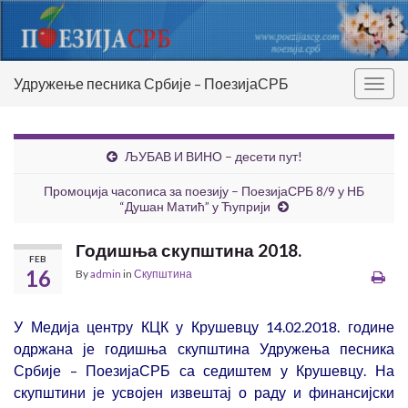
Удружење песника Србије – ПоезијаСРБ
Togg
navig
ЉУБАВ И ВИНО – десети пут!
Промоција часописа за поезију – ПоезијаСРБ 8/9 у НБ
“Душан Матић” у Ћуприји
Годишња скупштина 2018.
FEB
16
By
admin
in
Скупштина
У Медија центру КЦК у Крушевцу 14.02.2018. године
одржана је годишња скупштина Удружења песника
Србије – ПоезијаСРБ са седиштем у Крушевцу. На
скупштини је усвојен извештај о раду и финансијски