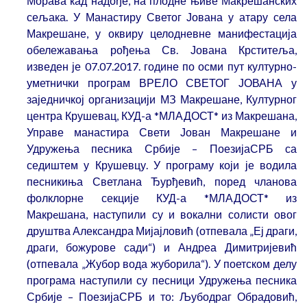
Морава кад надође, на плодне њиве Макрешанских
сељака. У Манастиру Светог Јована у атару села
Макрешане, у оквиру целодневне манифестација
обележавања рођења Св. Јована Крститеља,
изведен је 07.07.2017. године по осми пут културно-
уметнички програм ВРЕЛО СВЕТОГ ЈОВАНА у
заједничкој организацији МЗ Макрешане, Културног
центра Крушевац, КУД-а *МЛАДОСТ* из Макрешана,
Управе манастира Свети Јован Макрешане и
Удружења песника Србије – ПоезијаСРБ са
седиштем у Крушевцу. У програму који је водила
песникиња Светлана Ђурђевић, поред чланова
фолклорне секције КУД-а *МЛАДОСТ* из
Макрeшана, наступили су и вокални солисти овог
друштва Александра Мијајловић (отпевала „Еј драги,
драги, божурове сади“) и Андреа Димитријевић
(отпевала „Жубор вода жуборила“). У поетском делу
програма наступили су песници Удружења песника
Србије – ПоезијаСРБ и то: Љубодраг Обрадовић,