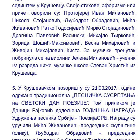
седиштем у Крушевцу. Своје стихове, афоризме или
приче говорили су: Протојереј Иван Милановић,
Никола Стојановић, Љубодраг Обрадовић, Мића
Живановић, Ратко Тодосијевић, Мирко Стојадиновић,
Драгиша Павловић Расински, Михајло Ћирковић,
Зорица Шошић-Максимовић, Весна Михајловић и
Живојин Михајловић Киста. За музички тренутак
побринула се на виолини Јелена Милановић – ученик
IV разреда ниже музичке школе Стеван Христић из
Крушевца.
5. У Крушевачком позоришту су 21.03.2017. године
одржана традиционална „ПЕСНИЧКА СУСРЕТАЊА
на СВЕТСКИ ДАН ПОЕЗИЈЕ“. Том приликом је
Даници Рајковић додељена ГОДИШЊА НАГРАДА
Удружења песника Србије – ПоезијаСРБ. Награду су
уручили Мића Живановић -председник скупштине
(слику), Љубодраг Обрадовић – председник