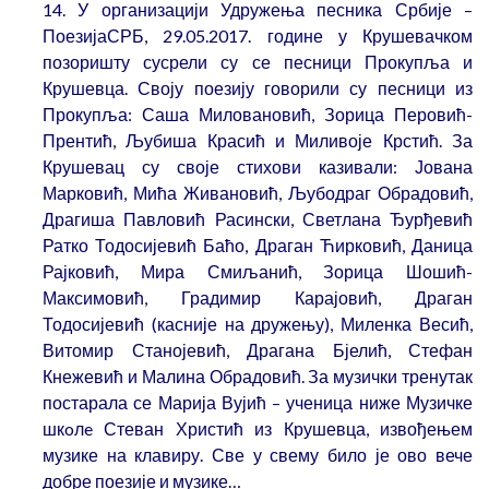
14. У организацији Удружења песника Србије –
ПоезијаСРБ, 29.05.2017. године у Крушевачком
позоришту сусрели су се песници Прокупља и
Крушевца. Своју поезију говорили су песници из
Прокупља: Саша Миловановић, Зорица Перовић-
Прентић, Љубиша Красић и Миливоје Крстић. За
Крушевац су своје стихови казивали: Јована
Марковић, Мића Живановић, Љубодраг Обрадовић,
Драгиша Павловић Расински, Светлана Ђурђевић
Ратко Тодосијевић Баћо, Драган Ћирковић, Даница
Рајковић, Мира Смиљанић, Зорица Шошић-
Максимовић, Градимир Карајовић, Драган
Тодосијевић (касније на дружењу), Миленка Весић,
Витомир Станојевић, Драгана Бјелић, Стефан
Кнежевић и Малина Обрадовић. За музички тренутак
постарала се Марија Вујић – ученица ниже Музичке
шкoлe Стеван Христић из Крушевца, извођењем
музике на клавиру. Све у свему било је ово вече
добре поезије и музике…