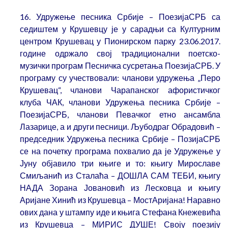
16. Удружење песника Србије – ПоезијаСРБ са
седиштем у Крушевцу је у сарадњи са Културним
центром Крушевац у Пионирском парку 23.06.2017.
године одржало свој традиционални поетско-
музички програм Песничка сусретања ПоезијаСРБ. У
програму су учествовали: чланови удружења „Перо
Крушевац“, чланови Чарапанског афористичког
клуба ЧАК, чланови Удружења песника Србије –
ПоезијаСРБ, чланови Певачког етно ансамбла
Лазарице, а и други песници. Љубодраг Обрадовић –
председник Удружења песника Србије – ПозијаСРБ
се на почетку програма похвалио да је Удружење у
Јуну објавило три књиге и то: књигу Мирославе
Смиљанић из Сталаћа – ДОШЛА САМ ТЕБИ, књигу
НАДА Зорана Јовановић из Лесковца и књигу
Аријане Хинић из Крушевца – МостАријана! Наравно
ових дана у штампу иде и књига Стефана Кнежевића
из Крушевца – МИРИС ДУШЕ! Своју поезију