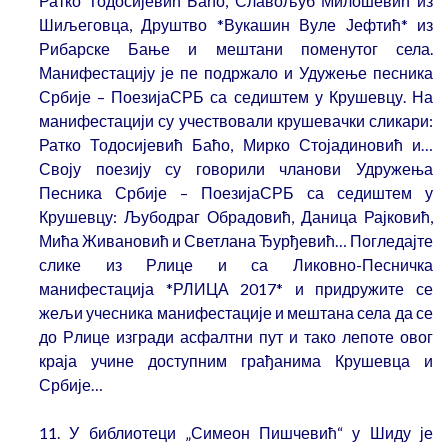
Ратко Тодосијевић Баћо, Славољуб Милошевић из
Шиљеговца, Друштво *Вукашин Вуле Јефтић* из
Рибарске Бање и мештани поменутог села.
Манифестацију је пе подржало и Удужење песника
Србије – ПоезијаСРБ са седиштем у Крушевцу. На
манифестацији су учествовали крушевачки сликари:
Ратко Тодосијевић Баћо, Мирко Стојадиновић и…
Своју поезију су говорили чланови Удружења
Песника Србије – ПоезијаСРБ са седиштем у
Крушевцу: Љубодраг Обрадовић, Даница Рајковић,
Мића Живановић и Светлана Ђурђевић… Погледајте
слике из Рлице и са Ликовно-Песничка
манифестација *РЛИЦА 2017* и придружите се
жељи учесника манифестације и мештана села да се
до Рлице изгради асфалтни пут и тако лепоте овог
краја учине доступним грађанима Крушевца и
Србије…
11. У библиотеци „Симеон Пишчевић“ у Шиду је