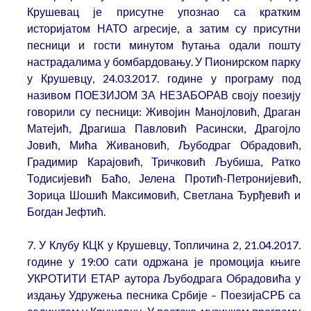
Крушевац је присутне упознао са кратким
историјатом НАТО агресије, а затим су присутни
песници и гости минутом ћутања одали пошту
настрадалима у бомбардовању. У Пионирском парку
у Крушевцу, 24.03.2017. године у програму под
називом ПОЕЗИЈОМ ЗА НЕЗАБОРАВ своју поезију
говорили су песници: Живојин Манојловић, Драган
Матејић, Драгиша Павловић Расински, Драгојло
Јовић, Мића Живановић, Љубодраг Обрадовић,
Градимир Карајовић, Тричковић Љубиша, Ратко
Тодисијевић Баћо, Јелена Протић-Петронијевић,
Зорица Шошић Максимовић, Светлана Ђурђевић и
Богдан Јефтић.
7. У Клубу КЦК у Крушевцу, Топличина 2, 21.04.2017.
године у 19:00 сати одржана је промоција књиге
УКРОТИТИ ЕТАР аутора Љубодрага Обрадовића у
издању Удружења песника Србије – ПоезијаСРБ са