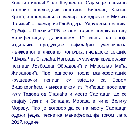
Константиновић* из Крушевца. Сајам је свечано
отворио председник општине Ћићевац Златан
Кркић, а предавање о пчеларству одржао је Миљко
Шљивић – пчелар из Глободера. Удружење песника
Србије – ПоезијаСРБ је ове године подржало ову
манифестацију даривањем 10 књига из своје
издавачке продукције најмлађим учесницима
књижевног и ликовног конкурса пчеларске секције
*Шурка* из Сталаћа. Награде су уручили крушевачки
песници Љубодраг Обрадовић и Мирослав Мића
Живановић. Пре, односно после манифестације
крушевачки пеници су заједно са Бором
Видојковићем, књижевником из Ћићевца посетили
кулу Тодора од Сталаћа и место Саставци где се
спајају Јужна и Западна Морава и чине Велику
Мораву. Пао је договор да се на месту Саставци
одржи једна песничка манифестација током лета
2017. године.