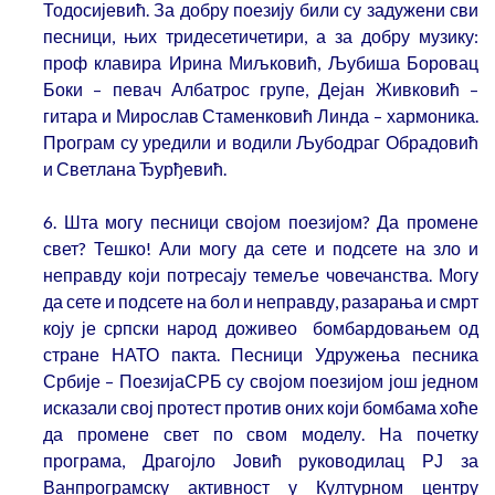
Тодосијевић. За добру поезију били су задужени сви
песници, њих тридесетичетири, а за добру музику:
проф клавира Ирина Миљковић, Љубиша Боровац
Боки – певач Албатрос групе, Дејан Живковић –
гитара и Мирослав Стаменковић Линда – хармоника.
Програм су уредили и водили Љубодраг Обрадовић
и Светлана Ђурђевић.
6. Шта могу песници својом поезијом? Да промене
свет? Тешко! Али могу да сете и подсете на зло и
неправду који потресају темеље човечанства. Могу
да сете и подсете на бол и неправду, разарања и смрт
коју је српски народ доживео бомбардовањем од
стране НАТО пакта. Песници Удружења песника
Србије – ПоезијаСРБ су својом поезијом још једном
исказали свој протест против оних који бомбама хоће
да промене свет по свом моделу. На почетку
програма, Драгојло Јовић руководилац РЈ за
Ванпрограмску активност у Културном центру