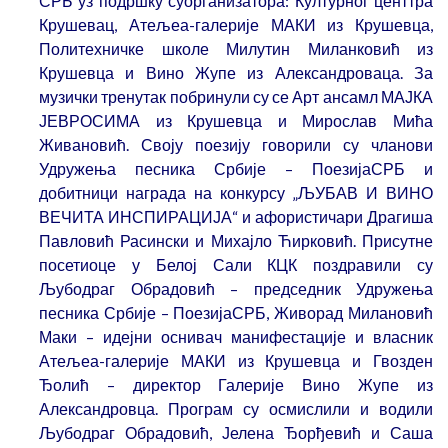
СРБ уз подршку суорганизатора: Културног центтра
Крушевац, Атељеа-галерије МАКИ из Крушевца,
Политехничке школе Милутин Миланковић из
Крушевца и Вино Жупе из Александроваца. За
музички тренутак побринули су се Арт ансамл МАЈКА
ЈЕВРОСИМА из Крушевца и Мирослав Мића
Живановић. Своју поезију говорили су чланови
Удружења песника Србије – ПоезијаСРБ и
добитници награда на конкурсу „ЉУБАВ И ВИНО
ВЕЧИТА ИНСПИРАЦИЈА“ и афористичари Драгиша
Павловић Расински и Михајло Ћирковић. Присутне
посетиоце у Белој Сали КЦК поздравили су
Љубодраг Обрадовић – председник Удружења
песника Србије – ПоезијаСРБ, Живорад Милановић
Маки – идејни оснивач манифестације и власник
Атељеа-галерије МАКИ из Крушевца и Гвозден
Ђолић – директор Галерије Вино Жупе из
Александровца. Програм су осмислили и водили
Љубодраг Обрадовић, Јелена Ђорђевић и Саша