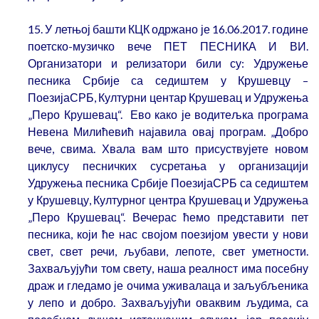
15. У летњој башти КЦК одржано је 16.06.2017. године
поетско-музичко вече ПЕТ ПЕСНИКА И ВИ.
Организатори и релизатори били су: Удружење
песника Србије са седиштем у Крушевцу –
ПоезијаСРБ, Културни центар Крушевац и Удружења
„Перо Крушевац“.
Ево како је водитељка програма
Невена Милићевић најавила овај програм. „Добро
вече, свима. Хвала вам што присуствујете новом
циклусу песничких сусретања у организацији
Удружења песника Србије ПоезијаСРБ са седиштем
у Крушевцу, Културног центра Крушевац и Удружења
„Перо Крушевац“. Вечерас ћемо представити пет
песника, који ће нас својом поезијом увести у нови
свет, свет речи, љубави, лепоте, свет уметности.
Захваљујући том свету, наша реалност има посебну
драж и гледамо је очима уживалаца и заљубљеника
у лепо и добро. Захваљујући оваквим људима, са