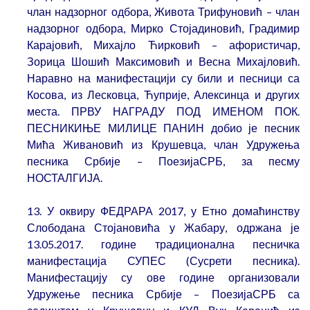
члан надзорног одбора, Живота Трифуновић – члан
надзорног одбора, Мирко Стојадиновић, Градимир
Карајовић, Михајло Ћирковић – афористичар,
Зорица Шошић Максимовић и Весна Михајловић.
Наравно на манифестацији су били и песници са
Косова, из Лесковца, Ћуприје, Алексинца и других
места. ПРВУ НАГРАДУ ПОД ИМЕНОМ ПОК.
ПЕСНИКИЊЕ МИЛИЦЕ ПАНИН добио је песник
Мића Живановић из Крушевца, члан Удружења
песника Србије – ПоезијаСРБ, за песму
НОСТАЛГИЈА.
13. У оквиру ФЕДРАРА 2017, у Етно домаћинству
Слободана Стојановића у Жабару, одржана је
13.05.2017. године традиционална песничка
манифестација СУПЕС (Сусрети песника).
Манифестацију су ове године организовали
Удружење песника Србије – ПоезијаСРБ са