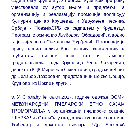
седиштем у Крушевцу. У поетско-музичком програму
учествовали су аутор књиге и пријатељи, а
организацију и реализацију промоције подписују
Културни центар Крушевац и Удружење песника
Србије – ПоезијаСРБ са седиштем у Крушевцу.
Програм је осмислио Љубодраг Обрадовић, а водио
га је заједно са Светланом Ђурђевић. Промоцији је
присуствовао велики број песника, књижевника и
љубитеља писане речи, као и заменик
градоначелника града Крушевца Весна Лазаревић,
директор КЦК Мирослав Смиљковић, градски већник
др Велибор Лазаревић, представници Војске Србије,
Крушевачке Цркве и други…
8. У Сталаћу је 08.04.2017. године одржан ОСМИ
МЕЂУНАРОДНИ ПЧЕЛАРСКИ ЕТНО САЈАМ
ТРОМОРАВЉА у организацији пчеларске секције
*ШУРКА* из Сталаћа уз подршку скупштине општине
Ћићевац и друштва пчелара *Др Богољуб