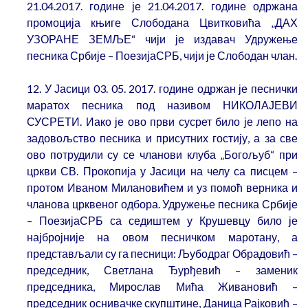
21.04.2017. године је 21.04.2017. године одржана
промоција књиге Слободана Цвитковића „ДАХ
УЗОРАНЕ ЗЕМЉЕ“ чији је издавач Удружење
песника Србије – ПоезијаСРБ, чији је Слободан члан.
12. У Јасици 03. 05. 2017. године одржан је песнички
маратох песника под називом НИКОЛАЈЕВИ
СУСРЕТИ. Иако је ово први сусрет било је лепо на
задовољство песника и присутних гостију, а за све
ово потрудили су се чланови клуба „Богољуб“ при
цркви СВ. Прокопија у Јасици на челу са писцем –
протом Иваном Милановићем и уз помоћ верника и
чланова црквеног одбора. Удружење песника Србије
– ПоезијаСРБ са седиштем у Крушевцу било је
најбројније на овом песничком маротану, а
представљали су га песници: Љубодраг Обрадовић –
председник, Светлана Ђурђевић – заменик
председника, Мирослав Мића Живановић –
председник оснивачке скупштине, Даница Рајковић –