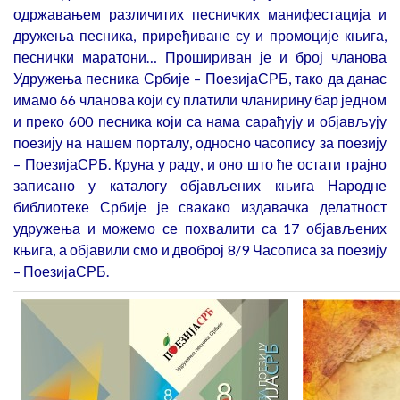
одржавањем различитих песничких манифестација и
дружења песника, приређиване су и промоције књига,
песнички маратони… Прошириван је и број чланова
Удружења песника Србије – ПоезијаСРБ, тако да данас
имамо 66 чланова који су платили чланирину бар једном
и преко 600 песника који са нама сарађују и објављују
поезију на нашем порталу, односно часопису за поезију
– ПоезијаСРБ. Круна у раду, и оно што ће остати трајно
записано у каталогу објављених књига Народне
библиотеке Србије је свакако издавачка делатност
удружења и можемо се похвалити са 17 објављених
књига, а објавили смо и двоброј 8/9 Часописа за поезију
– ПоезијаСРБ.