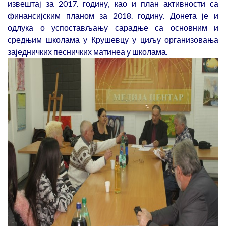
извештај за 2017. годину, као и план активности са
финансијским планом за 2018. годину. Донета је и
одлука о успостављању сарадње са основним и
средњим школама у Крушевцу у циљу организовања
заједничких песничких матинеа у школама.