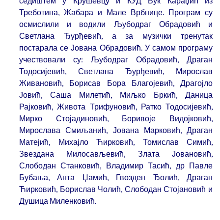
седиштем у Крушевцу и КУД Вук Караџић из
Треботина, Жабара и Мале Врбнице. Програм су
осмислили и водили Љубодраг Обрадовић и
Светлана Ђурђевић, а за музички тренутак
постарала се Јована Обрадовић. У самом програму
учествовали су: Љубодраг Обрадовић, Драган
Тодосијевић, Светлана Ђурђевић, Мирослав
Живановић, Борисав Бора Благојевић, Драгојло
Јовић, Саша Милетић, Миљко Бркић, Даница
Рајковић, Живота Трифуновић, Ратко Тодосијевић,
Мирко Стојадиновић, Боривоје Видојковић,
Мирослава Смиљанић, Јована Марковић, Драган
Матејић, Михајло Ћирковић, Томислав Симић,
Звездана Милосављевић, Злата Јовановић,
Слободан Станковић, Владимир Тасић, др Павле
Бубања, Анта Џамић, Гвозден Ђолић, Драган
Ћирковић, Борислав Чолић, Слободан Стојановић и
Душица Миленковић.