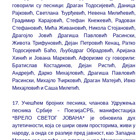
говорили су песници: Драган Тодосијевић, Даница
Рајковић, Светлана Ђурђевић, Невена Милићевић,
Градимир Карајовић, Стефан Кнежевић, Радован
Стефановић, Мића Живановић, Никола Стојановић,
Драгојло Јовић Драгиша Павловић Расински,
Живота Трифуновић, Дејан Петровић Кенац, Ратко
Тодосијевић Баћо, Љубодраг Обрадовић, Аријана
Хинић и Јована Марковић. Афоризме су говорили:
Братислав Костадинов, Дејан Ристић, Дејан
Андрејић, Дарко Михајловић, Драгиша Павловић
Расински, Михајло Ћирковић, Драган Матејић, Ивко
Михајловић и Саша Милетић.
17. Учешћем бројних песника, чланова Удружења
песника Србије – ПоезијаСРБ, манифестација
*ВРЕЛО СВЕТОГ ЈОВАНА* је обновила дух
аутетичности, која се шири овим просторима, живи у
народу, а онда се разлије пред јавност, као Западна