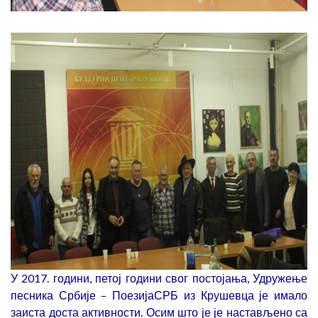
У 2017. години, петој години свог постојања, Удружење
песника Србије – ПоезијаСРБ из Крушевца је имало
заиста доста активности. Осим што је је настављено са