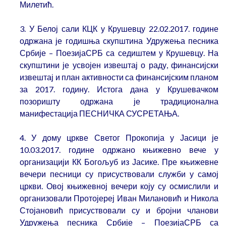
Милетић.
3. У Белој сали КЦК у Крушевцу 22.02.2017. године
одржана је годишња скупштина Удружења песника
Србије – ПоезијаСРБ са седиштем у Крушевцу. На
скупштини је усвојен извештај о раду, финансијски
извештај и план активности са финансијским планом
за 2017. годину. Истога дана у Крушевачком
позоришту одржана је традиционална
манифестација ПЕСНИЧКА СУСРЕТАЊА.
4. У дому цркве Светог Прокопија у Јасици је
10.03.2017. године одржано књижевно вече у
организацији КК Богољуб из Јасике. Пре књижевне
вечери песници су присуствовали служби у самој
цркви. Овој књижевној вечери коју су осмислили и
организовали Протојереј Иван Милановић и Никола
Стојановић присуствовали су и бројни чланови
Удружења песника Србије – ПоезијаСРБ са