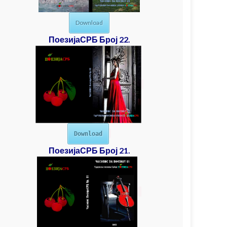
Download
ПоезијаСРБ Број 22.
Download
ПоезијаСРБ Број 21.