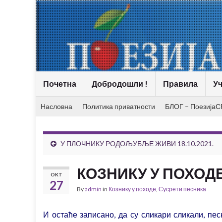
Почетна
Добродошли !
Правила
Уч
Насловна
Политика приватности
БЛОГ – ПоезијаС
У ПЛОЧНИКУ РОДОЉУБЉЕ ЖИВИ 18.10.2021.
КОЗНИКУ У ПОХОДЕ
OKT
27
By
admin
in
Кознику у походе
,
Сусрети песника
И остаће записано, да су сликари сликали, пес