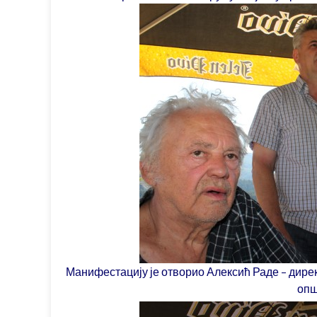
М
анифестацију је отворио Алексић Раде – дире
опш