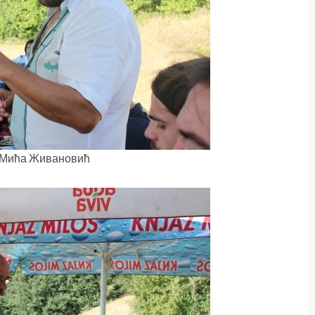
 Мића Живановић