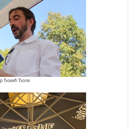
р Ђокић Ђоле