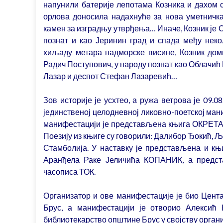
напунили батерије лепотама Козника и дахом ср
орлова доносила надахнуће за нова уметничк
камен за изградњу утврђења…
Иначе, Козник је
познат и као Јеринин град и спада међу нек
хиљаду метара надморске висине, Козник дом
Радич Поступович, у народу познат као Облачић Р
Лазар и деспот Стефан Лазаревић…
Зов историје је усхтео, а ружа ветрова је 09.0
јединственој целодневној ликовно-поетској ма
манифестацији је представљена књига ОКРЕТА
Поезију из књиге су говорили: Далибор Ђокић,
Стамболија. У наставку је представљена и
Аранђела Раке Јеличића КОПАНИК, а предст
часописа ТОК.
Организатор и ове манифестације је био Цента
Брус, а манифестацији је отворио Алексић 
библиотекарство општине Брус у својству орган