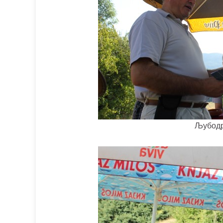
Љубодр