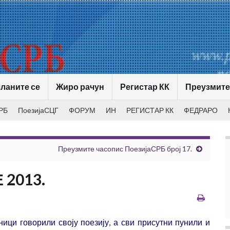
ланите се
Жиро рачун
Регистар КК
Преузмите
РБ
ПоезијаСЦГ
ФОРУМ
ИН
РЕГИСТАР КК
ФЕДРАРО
Преузмите часопис ПоезијаСРБ број 17.
 2013.
ници говорили своју поезију, а сви присутни пунили и