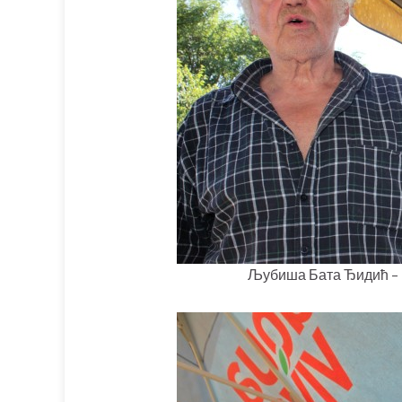
Љубиша Бата Ђидић – 