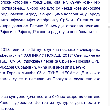
пске историје и традиције, која је у кљуну козничких
а остварења… Скоро као што су некад козе доносиле
 Средњовековни град на обронцима Копаоника, у народу
олико најочуванијих утврђења у Србији. Смештен на
инира долином Расине. У њему је столовао великаш
ајко или Рајко од Расине, а радо су га посећивали кнез
8.2013. године по 15 пут окупила песнике и сликаре на
нифестацији *КОЗНИКУ У ПОХОДЕ 2013*. Ове године на
ЊЕ ТОЧКА, Удружења песника Србије – Поезија СРБ.
 Љубодраг Обрадовић, Мића Живановић и Вељко
 књига Горана Минића ОЧИ ПУНЕ НЕСАНИЦЕ и књига
авили су се и песници из Прокупља окупљени око
р за културне делатности и библиотекарство општине
Раде – директор Центра за културне делатности и
изатора.