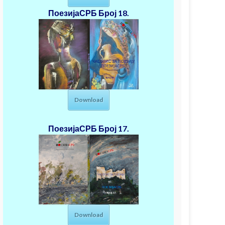
ПоезијаСРБ
Број 18.
Download
ПоезијаСРБ
Број 17.
Download